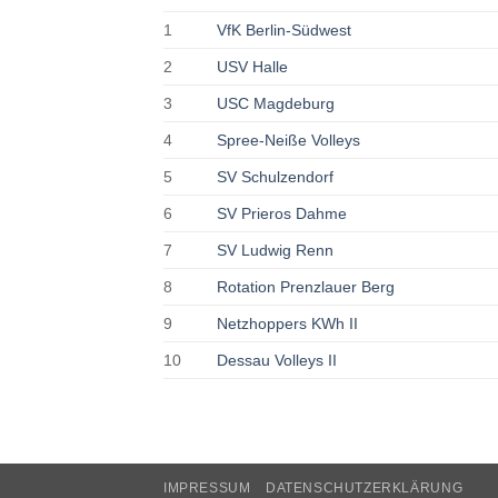
1
VfK Berlin-Südwest
2
USV Halle
3
USC Magdeburg
4
Spree-Neiße Volleys
5
SV Schulzendorf
6
SV Prieros Dahme
7
SV Ludwig Renn
8
Rotation Prenzlauer Berg
9
Netzhoppers KWh II
10
Dessau Volleys II
IMPRESSUM
DATENSCHUTZERKLÄRUNG