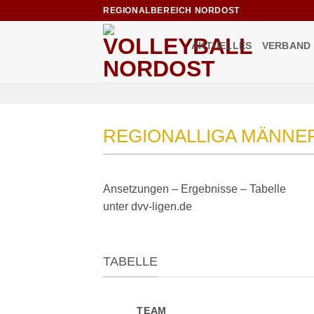
Zum
REGIONALBEREICH NORDOST
Inhalt
springen
AKTUELLES
VERBAND
REGIONALLIGA MÄNNE
Ansetzungen – Ergebnisse – Tabelle
unter dvv-ligen.de
TABELLE
TEAM