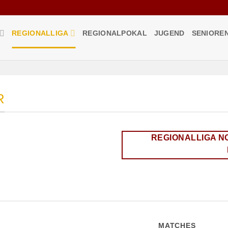
REGIONALLIGA
REGIONALPOKAL
JUGEND
SENIORE
Regionalber
R
Nordost
Die
Homepage
des
REGIONALLIGA N
Regionalbereichs
Nordost
des
Deutschen
Volleyball
Verbands
MATCHES